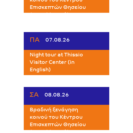
κοινού του Κέντρου
Επισκεπτών Θησείου
(στα ελληνικά)
Κ.Ε. ΘΗΣΕΙΟΥ
ΠΑ
07.08.26
Night tour at Thissio
Visitor Center (in
English)
Thissio Visitor Center
ΣΑ
08.08.26
Βραδινή ξενάγηση
κοινού του Κέντρου
Επισκεπτών Θησείου
(στα ελληνικά)