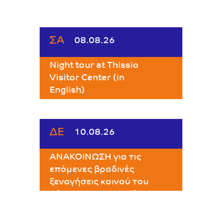
Κ.Ε. ΘΗΣΕΙΟΥ
ΣΑ
08.08.26
Night tour at Thissio
Visitor Center (in
English)
Thissio Visitor Center
ΔΕ
10.08.26
ΑΝΑΚΟΙΝΩΣΗ για τις
επόμενες βραδινές
ξεναγήσεις κοινού του
Κέντρου Επισκεπτών
Θησείου
Κ.Ε. ΘΗΣΕΙΟΥ