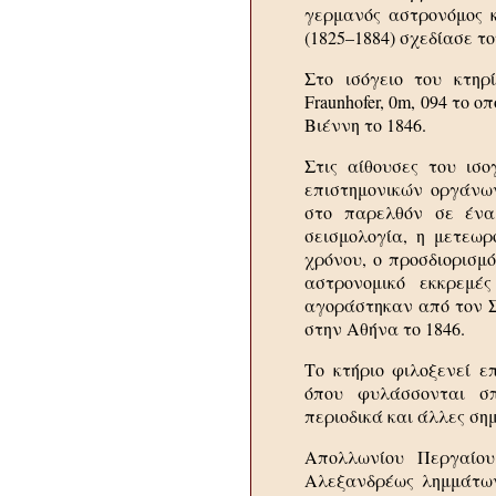
γερμανός αστρονόμος κα
(1825–1884) σχεδίασε τ
Στο ισόγειο του κτηρί
Fraunhofer, 0m, 094 το 
Βιέννη το 1846.
Στις αίθουσες του ισο
επιστημονικών οργάνων
στο παρελθόν σε ένα
σεισμολογία, η μετεωρ
χρόνου, ο προσδιορισμό
αστρονομικό εκκρεμέ
αγοράστηκαν από τον Σ
στην Αθήνα το 1846.
Το κτήριο φιλοξενεί επ
όπου φυλάσσονται σπ
περιοδικά και άλλες σημ
Απολλωνίου Περγαίο
Αλεξανδρέως λημμάτων