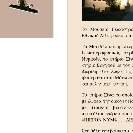
To Μουσείο Γεωαστρο
Εθνικού Αστεροσκοπείου
Το Μουσείο και η ιστορ
Γεωαστροφυσικός περ
Νυμφών, το κτήριο Σί
κτήριο Συγγρού με τον μ
Δωρίδη στο λόφο της
ηλιοτρόπιο του Μέτωνα
και σεληνιακή κίνηση.
Το κτήριο Σίνα το οπο
με δωρεά της οικογενεί
με στοιχεία βυζαντι
προαύλιου χώρου του φ
«ΗΙΕΡΟΝ ΝΥΜΦ….. ΔΕ
Στο θόλο του βρίσκεται τ