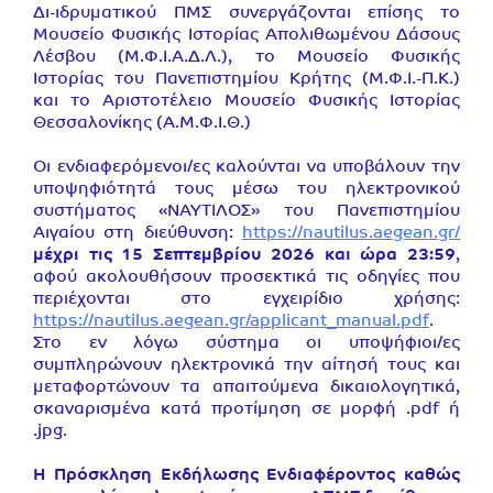
Δι-ιδρυματικού ΠΜΣ συνεργάζονται επίσης το
Μουσείο Φυσικής Ιστορίας Απολιθωμένου Δάσους
Λέσβου (Μ.Φ.Ι.Α.Δ.Λ.), το Μουσείο Φυσικής
Ιστορίας του Πανεπιστημίου Κρήτης (Μ.Φ.Ι.-Π.Κ.)
και το Αριστοτέλειο Μουσείο Φυσικής Ιστορίας
Θεσσαλονίκης (Α.Μ.Φ.Ι.Θ.)
Οι ενδιαφερόμενοι/ες καλούνται να υποβάλουν την
υποψηφιότητά τους μέσω του ηλεκτρονικού
συστήματος «ΝΑΥΤΙΛΟΣ» του Πανεπιστημίου
Αιγαίου στη διεύθυνση:
https://nautilus.aegean.gr/
μέχρι τις 15 Σεπτεμβρίου 2026 και ώρα 23:59
,
αφού ακολουθήσουν προσεκτικά τις οδηγίες που
περιέχονται στο εγχειρίδιο χρήσης:
https://nautilus.aegean.gr/applicant_manual.pdf
.
Στο εν λόγω σύστημα οι υποψήφιοι/ες
συμπληρώνουν ηλεκτρονικά την αίτησή τους και
μεταφορτώνουν τα απαιτούμενα δικαιολογητικά,
σκαναρισμένα κατά προτίμηση σε μορφή .pdf ή
.jpg.
Η Πρόσκληση Εκδήλωσης Ενδιαφέροντος καθώς