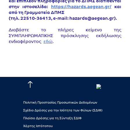
και επιπλέον πληροφορίες για το ΔΠΜΣ διατίθενται
στην ιστοσελίδα:
https://hazards.aegean.gr/
και
από τη Γραμματεία ΔΠΜΣ
(τηλ. 22510-36413, e-mail: hazards@aegean.gr).
Διαβάστε το πλήρες κείμενο της
ΣΥΜΠΛΗΡΩΜΑΤΙΚΗΣ πρόσκλησης εκδήλωσης
ενδιαφέροντος
εδώ
.
Πολιτική Προστασίας Προσωπικών Δεδομένων
Σχέδιο Δράσης για την Ισότητα των Φύλων (ΣΔΙΦ)
Πλαίσιο Δράσης για τη Σύνταξη ΣΔΙΦ
Χάρτης Ιστότοπου