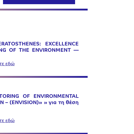
«ERATOSTHENES: EXCELLENCE
ING OF THE ENVIRONMENT —
τε εδώ
NITORING OF ENVIRONMENTAL
 (ENVISION)» » για τη θέση
τε εδώ