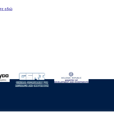
τε εδώ