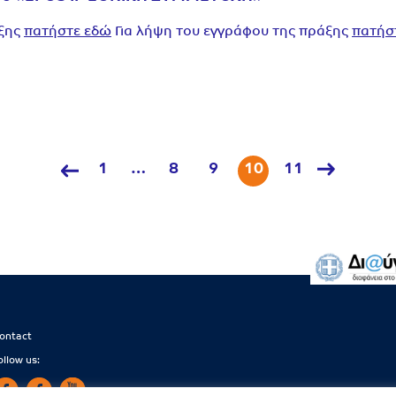
άξης
πατήστε εδώ
Για λήψη του εγγράφου της πράξης
πατήσ
1
…
8
9
10
11
ontact
ollow us: