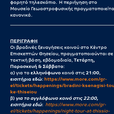
φορητό τηλεσκόπιο. Η περιήγηση στο
Μουσείο Γεωαστροφυσικής πραγματοποιείτα
κανονικά.
ΠΕΡΙΓΡΑΦΗ
Οι βραδινές ξεναγήσεις κοινού στο Κέντρο
Επισκεπτών Θησείου, πραγματοποιούνται σε
τακτική βάση, εβδομαδιαία,
Τετάρτη,
Παρασκευή & Σάββατο
:
α) για το
ελληνόφωνο
κοινό στις
21:00
,
εισιτήρια εδώ
:
https://
www.more.com/gr-
el/tickets/happenings/bradini-ksenagisi-tou
ke-thiseiou
β)
για το αγγλόφωνο κοινό στις 22:00,
εισιτήρια εδώ
:
https://www.more.com/gr-
el/tickets/happenings/night-tour-at-thissio-