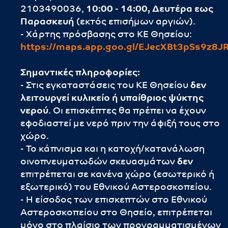
2103490036,
10:00 - 14:00, Δευτέρα εως
Παρασκευή
(εκτός επισήμων αργιών).
- Χάρτης πρόσβασης στο ΚΕ Θησείου:
https://maps.app.goo.gl/EJecXBt3pSs9z8J
Σημαντικές πληροφορίες:
- Στις εγκαταστάσεις του ΚΕ Θησείου
δεν
λειτουργεί
κυλικείο ή υπαίθριος ψύκτης
νερού
. Οι επισκέπτες θα πρέπει να έχουν
εφοδιαστεί με νερό πριν την άφιξή τους στο
χώρο.
- Το κάπνισμα και η κατοχή/κατανάλωση
οινοπνευματωδών σκευασμάτων
δεν
επιτρέπεται σε κανένα χώρο (εσωτερικό ή
εξωτερικό) του Εθνικού Αστεροσκοπείου.
- Η είσοδος των επισκεπτών στο Εθνικού
Αστεροσκοπείου στο Θησείο, επιτρέπεται
μόνο στο πλαίσιο των προγραμματισμένων