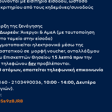
αρύνονται με εισιτήριο εισόδου, ωστόσο
 κριτηρίου από τους κηδεμόνες/συνοδούς
αρξη της ξενάγησης
Δωρεάν
: Άνεργοι & ΑμεΑ (με ταυτοποίηση
το ταμείο στην είσοδο)
γματοποιείται ηλεκτρονικά μέσω της
αστατικού σε μορφή voucher, ανταλλάξιμου
ρου Επισκεπτών Θησείου
15 λεπτά πριν
την
ω τηλεφώνου
δεν
προβλέπονται.
 ατόμων, απαιτείται τηλεφωνική επικοινωνία
0160 - 2103490036,
10:00 - 14:00, Δευτέρα
γιών).
:
pSs9z8JR8