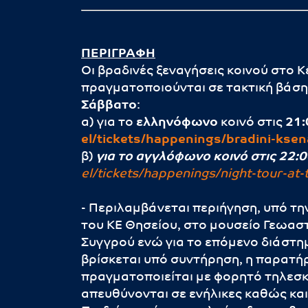
ΠΕΡΙΓΡΑΦΗ
Οι βραδινές ξεναγήσεις κοινού στο 
πραγματοποιούνται σε τακτική βάση
Σάββατο
:
α) για το
ελληνόφωνο
κοινό στις
21:
el/tickets/happenings/bradini-ksen
β)
για το αγγλόφωνο κοινό στις 22:0
el/tickets/happenings/night-tour-at-t
- Περιλαμβάνεται περιήγηση, υπό τ
του ΚΕ Θησείου, στο μουσείο Γεωασ
Συγγρού ενώ για το επόμενο διάστη
βρίσκεται υπό συντήρηση, η παρατήρ
πραγματοποιείται με φορητό τηλεσκό
απευθύνονται σε ενήλικες καθώς και 