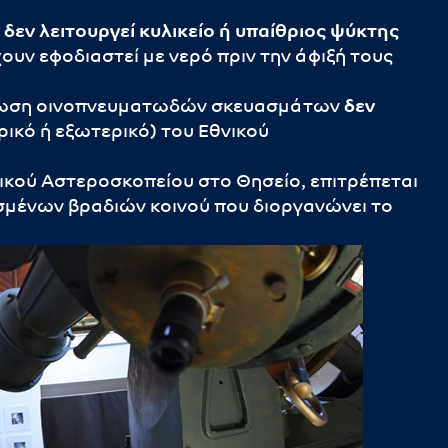
υ
δεν
λειτουργεί
κυλικείο ή υπαίθριος ψύκτης
χουν εφοδιαστεί με νερό πριν την άφιξή τους
νάλωση οινοπνευματωδών σκευασμάτων
δεν
ικό ή εξωτερικό) του Εθνικού
νικού Αστεροσκοπείου στο Θησείο, επιτρέπεται
σμένων βραδιών κοινού που διοργανώνει το