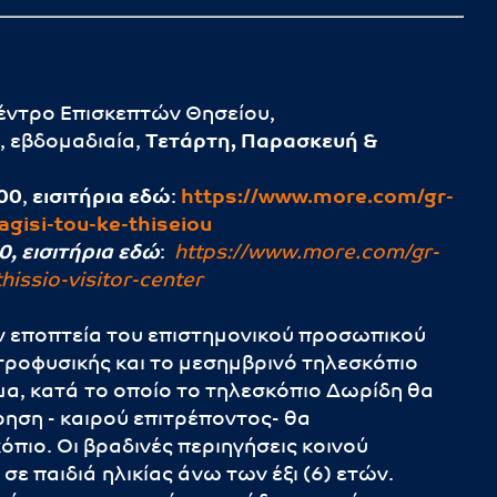
Κέντρο Επισκεπτών Θησείου,
, εβδομαδιαία,
Τετάρτη, Παρασκευή &
00
,
εισιτήρια εδώ
:
https://
www.more.com/gr-
agisi-tou-ke-thiseiou
0, εισιτήρια εδώ
:
https://www.more.com/gr-
hissio-visitor-center
ην εποπτεία του επιστημονικού προσωπικού
τροφυσικής και το μεσημβρινό τηλεσκόπιο
μα, κατά το οποίο το τηλεσκόπιο Δωρίδη θα
ηση - καιρού επιτρέποντος- θα
πιο. Οι βραδινές περιηγήσεις κοινού
σε παιδιά ηλικίας άνω των έξι (6) ετών.