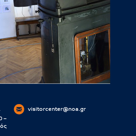
.
visitorcenter@noa.gr
0 –
τός