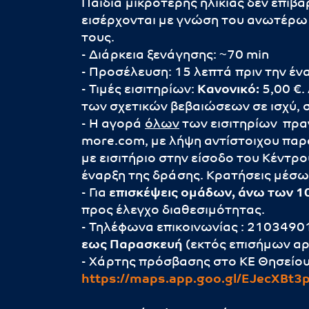
Παιδιά μικρότερης ηλικίας δεν επιβ
εισέρχονται με γνώση του ανωτέρω
τους.
- Διάρκεια ξενάγησης: ~70 min
- Προσέλευση: 15 λεπτά πριν την έν
- Τιμές εισιτηρίων:
Κανονικό:
5,00 €.
των σχετικών βεβαιώσεων σε ισχύ, σ
- Η αγορά
όλων
των εισιτηρίων πρα
more.com, με λήψη αντίστοιχου παρ
με εισιτήριο στην είσοδο του Κέντ
έναρξη της δράσης. Κρατήσεις μέσ
- Για
επισκέψεις ομάδων, άνω των 10
προς έλεγχο διαθεσιμότητας.
- Τηλέφωνα επικοινωνίας : 210349
εως Παρασκευή
(εκτός επισήμων αρ
- Χάρτης πρόσβασης στο ΚΕ Θησείου
https://maps.app.goo.gl/EJecXBt3