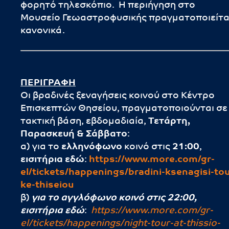
φορητό τηλεσκόπιο. Η περιήγηση στο
Μουσείο Γεωαστροφυσικής πραγματοποιείτα
κανονικά.
ΠΕΡΙΓΡΑΦΗ
Οι βραδινές ξεναγήσεις κοινού στο Κέντρο
Επισκεπτών Θησείου, πραγματοποιούνται σε
τακτική βάση, εβδομαδιαία,
Τετάρτη,
Παρασκευή & Σάββατο
:
α) για το
ελληνόφωνο
κοινό στις
21:00
,
εισιτήρια εδώ
:
https://
www.more.com/gr-
el/tickets/happenings/bradini-ksenagisi-tou
ke-thiseiou
β)
για το αγγλόφωνο κοινό στις 22:00,
εισιτήρια εδώ
:
https://www.more.com/gr-
el/tickets/happenings/night-tour-at-thissio-