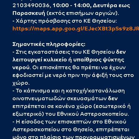
2103490036,
10:00 - 14:00, Δευτέρα εως
Παρασκευή
(εκτός επισήμων αργιών).
- Χάρτης πρόσβασης στο ΚΕ Θησείου:
https://maps.app.goo.gl/EJecXBt3pSs9z8J
Σημαντικές πληροφορίες:
- Στις εγκαταστάσεις του ΚΕ Θησείου
δεν
λειτουργεί
κυλικείο ή υπαίθριος ψύκτης
νερού
. Οι επισκέπτες θα πρέπει να έχουν
εφοδιαστεί με νερό πριν την άφιξή τους στο
χώρο.
- Το κάπνισμα και η κατοχή/κατανάλωση
οινοπνευματωδών σκευασμάτων
δεν
επιτρέπεται σε κανένα χώρο (εσωτερικό ή
εξωτερικό) του Εθνικού Αστεροσκοπείου.
- Η είσοδος των επισκεπτών στο Εθνικού
Αστεροσκοπείου στο Θησείο, επιτρέπεται
μόνο στο πλαίσιο των προγραμματισμένων