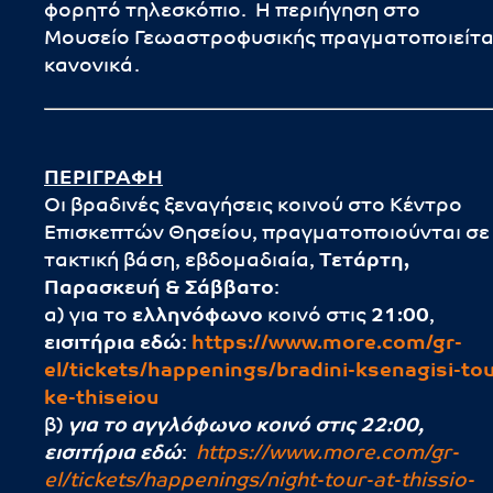
φορητό τηλεσκόπιο. Η περιήγηση στο
Μουσείο Γεωαστροφυσικής πραγματοποιείτα
κανονικά.
ΠΕΡΙΓΡΑΦΗ
Οι βραδινές ξεναγήσεις κοινού στο Κέντρο
Επισκεπτών Θησείου, πραγματοποιούνται σε
τακτική βάση, εβδομαδιαία,
Τετάρτη,
Παρασκευή & Σάββατο
:
α) για το
ελληνόφωνο
κοινό στις
21:00
,
εισιτήρια εδώ
:
https://
www.more.com/gr-
el/tickets/happenings/bradini-ksenagisi-tou
ke-thiseiou
β)
για το αγγλόφωνο κοινό στις 22:00,
εισιτήρια εδώ
:
https://www.more.com/gr-
el/tickets/happenings/night-tour-at-thissio-