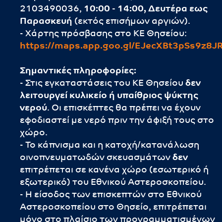
2103490036,
10:00 - 14:00, Δευτέρα εως
Παρασκευή
(εκτός επισήμων αργιών).
- Χάρτης πρόσβασης στο ΚΕ Θησείου:
https://maps.app.goo.gl/EJecXBt3pSs9z8J
Σημαντικές πληροφορίες:
- Στις εγκαταστάσεις του ΚΕ Θησείου
δεν
λειτουργεί
κυλικείο ή υπαίθριος ψύκτης
νερού
. Οι επισκέπτες θα πρέπει να έχουν
εφοδιαστεί με νερό πριν την άφιξή τους στο
χώρο.
- Το κάπνισμα και η κατοχή/κατανάλωση
οινοπνευματωδών σκευασμάτων
δεν
επιτρέπεται σε κανένα χώρο (εσωτερικό ή
εξωτερικό) του Εθνικού Αστεροσκοπείου.
- Η είσοδος των επισκεπτών στο Εθνικού
Αστεροσκοπείου στο Θησείο, επιτρέπεται
μόνο στο πλαίσιο των προγραμματισμένων