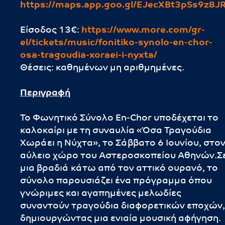
https://maps.app.goo.gl/EJecXBt3pSs9z8J
Είσοδος 13€:
https://www.more.com/gr-
el/tickets/music/fonitiko-synolo-en-chor-
osa-tragoudia-xoraei-i-nyxta/
Θέσεις: καθημένων μη αριθμημένες.
Περιγραφή
Το Φωνητικό Σύνολο En-Chor υποδέχεται το
καλοκαίρι με τη συναυλία «Όσα Τραγούδια
Χωράει η Νύχτα», το Σάββατο 6 Ιουνίου, στο
αύλειο χώρο του Αστεροσκοπείου Αθηνών.Σ
μια βραδιά κάτω από τον αττικό ουρανό, το
σύνολο παρουσιάζει ένα πρόγραμμα όπου
γνώριμες και αγαπημένες μελωδίες
συναντούν τραγούδια διαφορετικών εποχών,
δημιουργώντας μια ενιαία μουσική αφήγηση.