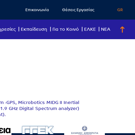
Επικοινωνία
Θέσεις Εργασίας
GR
ρεσίες
Eκπαίδευση
Για το Κοινό
ΕΛΚΕ
ΝΕΑ
GPS, Microbotics MIDG II Inertial
1.9 GHz Digital Spectrum analyzer)
t).