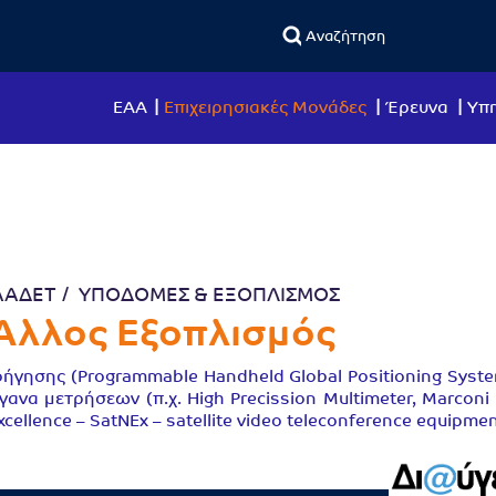
ΕΑΑ
Επιχειρησιακές Μονάδες
Έρευνα
Υπη
ΑΑΔΕΤ
ΥΠΟΔΟΜΕΣ & ΕΞΟΠΛΙΣΜΟΣ
Άλλος Εξοπλισμός
γησης (Programmable Handheld Global Positioning System -
ανα μετρήσεων (π.χ. High Precission Multimeter, Marconi 
cellence – SatNEx – satellite video teleconference equipmen