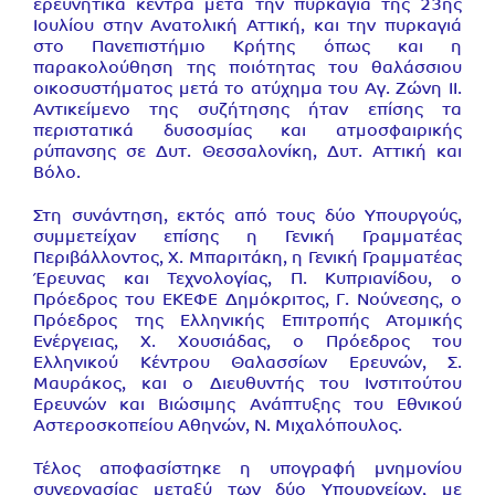
ερευνητικά κέντρα μετά την πυρκαγιά της 23ης
Ιουλίου στην Ανατολική Αττική, και την πυρκαγιά
στο Πανεπιστήμιο Κρήτης όπως και η
παρακολούθηση της ποιότητας του θαλάσσιου
οικοσυστήματος μετά το ατύχημα του Αγ. Ζώνη ΙΙ.
Αντικείμενο της συζήτησης ήταν επίσης τα
περιστατικά δυσοσμίας και ατμοσφαιρικής
ρύπανσης σε Δυτ. Θεσσαλονίκη, Δυτ. Αττική και
Βόλο.
Στη συνάντηση, εκτός από τους δύο Υπουργούς,
συμμετείχαν επίσης η Γενική Γραμματέας
Περιβάλλοντος, Χ. Μπαριτάκη, η Γενική Γραμματέας
Έρευνας και Τεχνολογίας, Π. Κυπριανίδου, ο
Πρόεδρος του ΕΚΕΦΕ Δημόκριτος, Γ. Νούνεσης, ο
Πρόεδρος της Ελληνικής Επιτροπής Ατομικής
Ενέργειας, Χ. Χουσιάδας, ο Πρόεδρος του
Ελληνικού Κέντρου Θαλασσίων Ερευνών, Σ.
Μαυράκος, και ο Διευθυντής του Ινστιτούτου
Ερευνών και Βιώσιμης Ανάπτυξης του Εθνικού
Αστεροσκοπείου Αθηνών, Ν. Μιχαλόπουλος.
Τέλος αποφασίστηκε η υπογραφή μνημονίου
συνεργασίας μεταξύ των δύο Υπουργείων, με