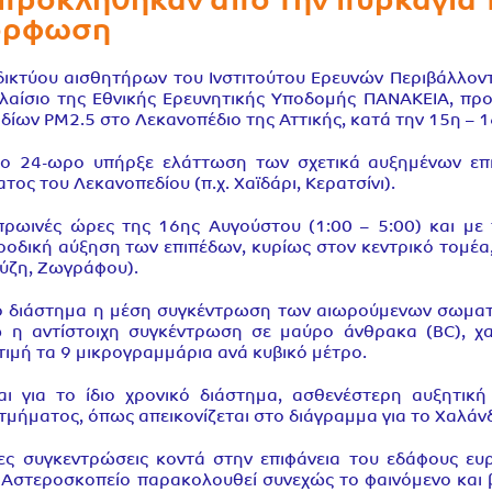
προκλήθηκαν από την πυρκαγιά 
όρφωση
 δικτύου αισθητήρων του Ινστιτούτου Ερευνών Περιβάλλον
πλαίσιο της Εθνικής Ερευνητικής Υποδομής ΠΑΝΑΚΕΙΑ, πρ
ίων PM2.5 στο Λεκανοπέδιο της Αττικής, κατά την 15η – 1
ο 24-ωρο υπήρξε ελάττωση των σχετικά αυξημένων επιπ
τος του Λεκανοπεδίου (π.χ. Χαϊδάρι, Κερατσίνι).
πρωινές ώρες της 16ης Αυγούστου (1:00 – 5:00) και με
δική αύξηση των επιπέδων, κυρίως στον κεντρικό τομέα, 
κύζη, Ζωγράφου).
κό διάστημα η μέση συγκέντρωση των αιωρούμενων σωματ
ώ η αντίστοιχη συγκέντρωση σε μαύρο άνθρακα (BC), χαρ
τιμή τα 9 μικρογραμμάρια ανά κυβικό μέτρο.
αι για το ίδιο χρονικό διάστημα, ασθενέστερη αυξητικ
μήματος, όπως απεικονίζεται στο διάγραμμα για το Χαλάνδρ
έσες συγκεντρώσεις κοντά στην επιφάνεια του εδάφους ε
ό Αστεροσκοπείο παρακολουθεί συνεχώς το φαινόμενο και βρ