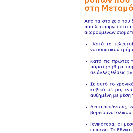
ρύπων που 
στη Μεταμ
Από τα στοιχεία του
που λειτουργεί στο 
αιωρούμενων σωματιδ
Κατά το τελευταί
νοτιοδυτικού τμήμα
Κατά τις πρώτες 
παρατηρήθηκε παρο
σε άλλες θέσεις (Γ
Σε αυτό το χρονι
κυβικό μέτρο, εν
αυξημένη με μέση 
Δευτερευόντως, κ
βορειοανατολικού τ
Γενικότερα, οι μ
επίπεδα. Το Εθνικ