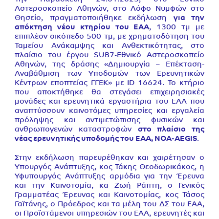
Αστεροσκοπείο Αθηνών, στο Λόφο Νυμφών στο
Θησείο, πραγματοποιήθηκε εκδήλωση
για την
απόκτηση νέου κτηρίου του ΕΑΑ
, 1300 τμ με
επιπλέον οικόπεδο 500 τμ, με χρηματοδότηση του
Ταμείου Ανάκαμψης και Ανθεκτικότητας, στο
πλαίσιο του έργου SUB7-Εθνικό Αστεροσκοπείο
Αθηνών, της δράσης «Δημιουργία – Επέκταση-
Αναβάθμιση των Υποδομών των Ερευνητικών
Κέντρων εποπτείας ΓΓΕΚ» με ID 16624. Το κτήριο
που αποκτήθηκε θα στεγάσει επιχειρησιακές
μονάδες και ερευνητικά εργαστήρια του ΕΑΑ που
αναπτύσσουν καινοτόμες υπηρεσίες και εργαλεία
πρόληψης και αντιμετώπισης φυσικών και
ανθρωπογενών καταστροφών
στο πλαίσιο της
νέας ερευνητικής υποδομής του ΕΑΑ, NOA-AEGIS
.
Στην εκδήλωση παρευρέθηκαν και χαιρέτησαν ο
Υπουργός Ανάπτυξης, κος Τάκης Θεοδωρικάκος, η
Υφυπουργός Ανάπτυξης αρμόδια για την Έρευνα
και την Καινοτομία, κα Ζωή Ράπτη, ο Γενικός
Γραμματέας Έρευνας και Καινοτομίας, κος Τάσος
Γαϊτάνης, ο Πρόεδρος και τα μέλη του ΔΣ του ΕΑΑ,
οι Προϊστάμενοι υπηρεσιών του ΕΑΑ, ερευνητές και