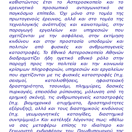
καθιστώντας έτσι το Αστεροσκοπείο και το
ερευνητικό προσωπικό ανταγωνιστικό σε
παγκόσμιο επίπεδο. Όχι μόνο στο τομέα της
πρωτογενούς έρευνας, αλλά και στο τομέα της
τεχνολογικής ανάπτυξης και καινοτομίας, στην
παραγωγή εργαλείων και υπηρεσιών που
σχετίζονται με την ασφάλεια, στην εκτίμηση
κινδύνου και στην προστασία υποδομών και
πολιτών από φυσικές και ανθρωπογενείς
καταστροφές. Το Εθνικό Αστεροσκοπείο Αθηνών
διαδραματίζει ήδη ηγετικό εθνικό ρόλο στην
παροχή προς την πολιτεία και την κοινωνία
κρίσιμων πληροφοριών, υπηρεσιών και εργαλείων
που σχετίζονται με τις φυσικές καταστροφές (π.χ.
σεισμοί, κατολισθήσεις, ηφαιστειακή
δραστηριότητα, τσουνάμι, πλημμύρες, δασικές
πυρκαγιές, επεισόδια ρύπανσης, μόλυνση από τη
ερημική σκόνη), τις ανθρωπογενείς καταστροφές
(π.χ. βιομηχανικά ατυχήματα, δραστηριότητες
εξόρυξης), αλλά και τους διαστημικούς κινδύνους
(π.χ. γεωμαγνητικές καταιγίδες, διαστημικά
συντρίμμια).» Και κατέληξε λέγοντας πως: «θέλω
να σας μεταφέρω επίσης το ιδιαίτερο και
ξεχωριστό ενδιαφέρον του Πρωθυπουργού της