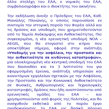
άλλα στελέχη του ΕΑΑ, ο νομικός του ΕΑΑ,
συμβολαιογράφοι και ο ιδιοκτήτης του ακινήτου.
Την εκδήλωση άνοιξε ο Πρόεδρος του ΕΑΑ, Καθ.
Μανώλης Πλειώνης, ο οποίος παρουσίασε εν
συντομία την ιστορική πορεία του Φορέα αλλά και
τις δράσεις και υποδομές που χρηματοδοτούνται
από το Ταμείο Ανάκαμψης και Ανθεκτικότητας. Πιο
συγκεκριμένα, η νέα ερευνητική υποδομή ΝΟΑ –
AEGIS, που θα στεγαστεί στο κτίριο που
αποκτήθηκε σήμερα, αφορά στην ανάπτυξη
«Υποδομής για την ασφάλεια, την προστασία και
την ανθεκτικότητα σε κινδύνους καταστροφών»
,
μια ολοκληρωμένη νέα κεντρική υποδομή του ΕΑΑ
που διασυνδέει και τα 3 Ινστιτούτα του για
εφαρμοσμένη έρευνα, ανάπτυξη υπηρεσιών και
καινοτόμων εργαλείων σχετικών με την Ασφάλεια,
την Προστασία και την Κοινωνική Ανθεκτικότητα
σε Φυσικές, Ανθρωπογενείς και Τεχνολογικές
καταστροφές, δράσεις που ήδη αναπτύσσονται από
ερευνητικές ομάδες του ΕΑΑ – και
χρησιμοποιούνται από φορείς της Πολιτείας, και θα
ενισχυθούν εκθετικά από το παρόν έργο
αναδεικνύοντας το ΕΑΑ ως βασικό πάροχο