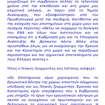
γνωρίζουμε ότι συμβαίνουν πολλές τα τελευταία
χρόνια από την επελθούσα και στη χώρα μας
κλιματική αλλαγή… οι πόροι από το Ταμείο
Ανάκαμψης, που εξασφαλίστηκαν από τον
Πρωθυπουργό μετά την πανδημία, διατίθενται για
την ενίσχυση των επιστημόνων στη χώρα μας» και
συνέχισε λέγοντας: «Θέλω να συγχαρώ τη διοίκηση
του ΕΑΑ και όλων των Ινστιτούτων και να
επισημάνω ότι η Κυβέρνησή μας και το Υπουργείο
Ανάπτυξης θα βρίσκεται πάντα δίπλα στην
προσπάθεια όλων, για να ενισχύσουμε την Έρευνα
και την Καινοτομία στη χώρα και να παράξουμε
περισσότερα και πιο σημαντικά αποτελέσματα για
τους Έλληνες πολίτες.»
Τέλος ο Γενικός Γραμματέας κος Γαϊτάνης ανέφερε:
«Ως Επιστήμονας είμαι χαρούμενος που τα
Ερευνητικά Κέντρα της χώρας αποκτούν σύγχρονες
υποδομές και ως Γενικός Γραμματέας Έρευνας και
Καινοτομίας είμαι υπερήφανος που η Κυβέρνηση
μας στηρίζει το έργο των ερευνητικών κέντρων με
σκοπό να συνεχίσουν να πρωτοπορούν και να
βελτιώνουν το ερευνητικό τους αποτύπωμα. Η