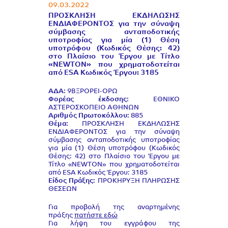
09.03.2022
ΠΡΟΣΚΛΗΣΗ ΕΚΔΗΛΩΣΗΣ
ΕΝΔΙΑΦΕΡΟΝΤΟΣ για την σύναψη
σύμβασης ανταποδοτικής
υποτροφίας για μία (1) Θέση
υποτρόφου (Κωδικός Θέσης: 42)
στο Πλαίσιο του Έργου με Τίτλο
«NEWTON» που χρηματοδοτείται
από ESA Κωδικός Έργου: 3185
ΑΔΑ:
9ΒΞΡΟΡΕΙ-ΟΡΩ
Φορέας έκδοσης:
ΕΘΝΙΚΟ
ΑΣΤΕΡΟΣΚΟΠΕΙΟ ΑΘΗΝΩΝ
Αριθμός Πρωτοκόλλου:
885
Θέμα:
ΠΡΟΣΚΛΗΣΗ ΕΚΔΗΛΩΣΗΣ
ΕΝΔΙΑΦΕΡΟΝΤΟΣ για την σύναψη
σύμβασης ανταποδοτικής υποτροφίας
για μία (1) Θέση υποτρόφου (Κωδικός
Θέσης: 42) στο Πλαίσιο του Έργου με
Τίτλο «NEWTON» που χρηματοδοτείται
από ESA Κωδικός Έργου: 3185
Είδος Πράξης:
ΠΡΟΚΗΡΥΞΗ ΠΛΗΡΩΣΗΣ
ΘΕΣΕΩΝ
Για προβολή της αναρτημένης
πράξης
πατήστε εδώ
Για λήψη του εγγράφου της