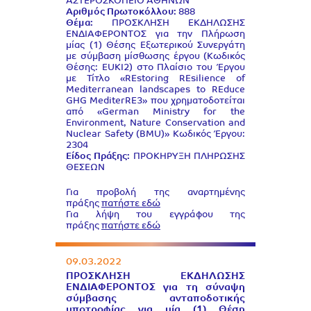
ΑΣΤΕΡΟΣΚΟΠΕΙΟ ΑΘΗΝΩΝ
Αριθμός Πρωτοκόλλου:
888
Θέμα:
ΠΡΟΣΚΛΗΣΗ ΕΚΔΗΛΩΣΗΣ
ΕΝΔΙΑΦΕΡΟΝΤΟΣ για την Πλήρωση
μίας (1) Θέσης Εξωτερικού Συνεργάτη
με σύμβαση μίσθωσης έργου (Κωδικός
Θέσης: EUKI2) στο Πλαίσιο του Έργου
με Τίτλο «REstoring REsilience of
Mediterranean landscapes to REduce
GHG MediterRE3» που χρηματοδοτείται
από «German Ministry for the
Environment, Nature Conservation and
Nuclear Safety (BMU)» Κωδικός Έργου:
2304
Είδος Πράξης:
ΠΡΟΚΗΡΥΞΗ ΠΛΗΡΩΣΗΣ
ΘΕΣΕΩΝ
Για προβολή της αναρτημένης
πράξης
πατήστε εδώ
Για λήψη του εγγράφου της
πράξης
πατήστε εδώ
09.03.2022
ΠΡΟΣΚΛΗΣΗ ΕΚΔΗΛΩΣΗΣ
ΕΝΔΙΑΦΕΡΟΝΤΟΣ για τη σύναψη
σύμβασης ανταποδοτικής
υποτροφίας για μία (1) Θέση