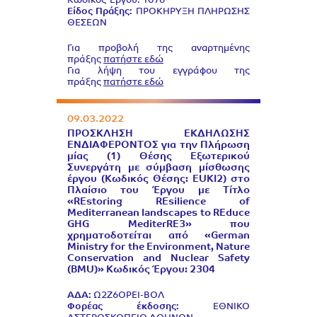
Κωδικός Έργου: 1076
Είδος Πράξης:
ΠΡΟΚΗΡΥΞΗ ΠΛΗΡΩΣΗΣ
ΘΕΣΕΩΝ
Για προβολή της αναρτημένης
πράξης
πατήστε εδώ
Για λήψη του εγγράφου της
πράξης
πατήστε εδώ
09.03.2022
ΠΡΟΣΚΛΗΣΗ ΕΚΔΗΛΩΣΗΣ
ΕΝΔΙΑΦΕΡΟΝΤΟΣ για την Πλήρωση
μίας (1) Θέσης Εξωτερικού
Συνεργάτη με σύμβαση μίσθωσης
έργου (Κωδικός Θέσης: EUKI2) στο
Πλαίσιο του Έργου με Τίτλο
«REstoring REsilience of
Mediterranean landscapes to REduce
GHG MediterRE3» που
χρηματοδοτείται από «German
Ministry for the Environment, Nature
Conservation and Nuclear Safety
(BMU)» Κωδικός Έργου: 2304
ΑΔΑ:
Ω2Ζ6ΟΡΕΙ-ΒΟΛ
Φορέας έκδοσης:
ΕΘΝΙΚΟ