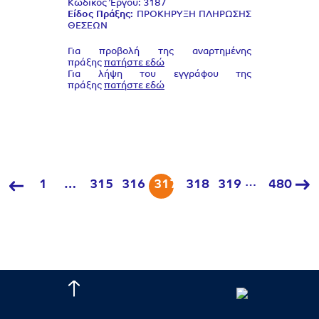
Κωδικός Έργου: 3187
Είδος Πράξης:
ΠΡΟΚΗΡΥΞΗ ΠΛΗΡΩΣΗΣ
ΘΕΣΕΩΝ
Για προβολή της αναρτημένης
πράξης
πατήστε εδώ
Για λήψη του εγγράφου της
πράξης
πατήστε εδώ
…
1
…
315
316
317
318
319
480