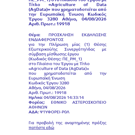
ΠΕ_PM_1) στο Πλαίσιο του Έργου με
Τίτλο «Agriculture of Data
(AgData)» που χρηματοδοτείται από
την Ευρωπαϊκή Ένωση Κωδικός
Έργου 3280 Αθήνα, 04/08/2026
Αριθ. Πρωτ.: 19918
Θέμα:
ΠΡΟΣΚΛΗΣΗ ΕΚΔΗΛΩΣΗΣ
ΕΝΔΙΑΦΕΡΟΝΤΟΣ
για την Πλήρωση μίας (1) Θέσης
Εξωτερικού/ης Συνεργάτη/ιδας με
σύμβαση μίσθωσης έργου
(Κωδικός Θέσης: ΠΕ_PM_1)
στο Πλαίσιο του Έργου με Τίτλο
«Agriculture of Data (AgData)»
που χρηματοδοτείται από την
Ευρωπαϊκή Ένωση
Κωδικός Έργου 3280
Αθήνα, 04/08/2026
Αριθ. Πρωτ.: 19918
Ημ/νια:
04/08/2026 14:33:14
Φορέας:
ΕΘΝΙΚΟ ΑΣΤΕΡΟΣΚΟΠΕΙΟ
ΑΘΗΝΩΝ
ΑΔΑ:
Ψ1ΥΦΟΡΕΙ-Ρ0Λ
Για προβολή της αναρτημένης πράξης
πατήστε εδώ