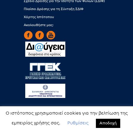
Σχέδιο Δράσης για την Ισότητα των Φύλων (ΣΔΙΦ)
Πλαίσιο Δράσης για τη Σύνταξη ΣΔΙΦ
Χάρτης Ιστότοπου
Ακολουθήστε μας:
Ο ιστότοπος χρησιμοποιεί cookies για την βελτίωση της
Copyright © EAA. All rights reserved.
εμπειρίας χρήσης σας.
Ρυθμίσεις
Αποδοχή