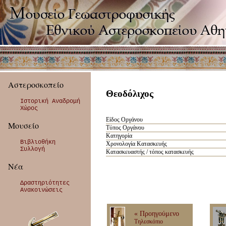
Αστεροσκοπείο
Θεοδόλιχος
Ιστορική Αναδρομή
Χώρος
Είδος Οργάνου
Μουσείο
Τύπος Οργάνου
Κατηγορία
Βιβλιοθήκη
Χρονολογία Κατασκευής
Συλλογή
Κατασκευαστής / τόπος κατασκευής
Νέα
Δραστηριότητες
Ανακοινώσεις
« Προηγούμενο
Τηλεσκόπιο