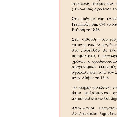
γερμανός αστρονόμος κα
(1825–1884) σχεδίασε τ
Στο ισόγειο του κτηρί
Fraunhofer, 0m, 094 το 
Βιέννη το 1846.
Στις αίθουσες του ισο
επιστημονικών οργάνων
στο παρελθόν σε ένα
σεισμολογία, η μετεωρ
χρόνου, ο προσδιορισμό
αστρονομικό εκκρεμέ
αγοράστηκαν από τον Σ
στην Αθήνα το 1846.
Το κτήριο φιλοξενεί επ
όπου φυλάσσονται σπ
περιοδικά και άλλες σημ
Απολλωνίου Περγαίο
Αλεξανδρέως λημμάτων