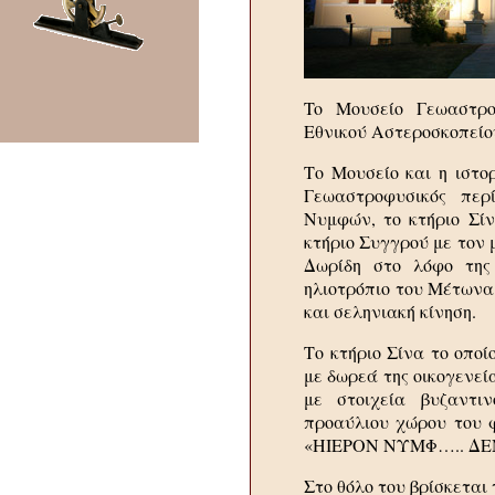
To Μουσείο Γεωαστρο
Εθνικού Αστεροσκοπείου
Το Μουσείο και η ιστορ
Γεωαστροφυσικός περ
Νυμφών, το κτήριο Σί
κτήριο Συγγρού με τον μ
Δωρίδη στο λόφο της
ηλιοτρόπιο του Μέτωνα
και σεληνιακή κίνηση.
Το κτήριο Σίνα το οπο
με δωρεά της οικογενεί
με στοιχεία βυζαντι
προαύλιου χώρου του φ
«ΗΙΕΡΟΝ ΝΥΜΦ….. ΔΕ
Στο θόλο του βρίσκεται τ