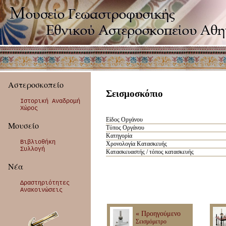
Αστεροσκοπείο
Σεισμοσκόπιο
Ιστορική Αναδρομή
Χώρος
Είδος Οργάνου
Μουσείο
Τύπος Οργάνου
Κατηγορία
Βιβλιοθήκη
Χρονολογία Κατασκευής
Συλλογή
Κατασκευαστής / τόπος κατασκευής
Νέα
Δραστηριότητες
Ανακοινώσεις
« Προηγούμενο
Σεισμόμετρο